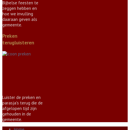
Bijbelse feesten te
zeggen hebben en
hoe we invulling
daaraan geven als
gemeente.
Preken
terugluisteren
Luister de preken en
parasja's terug die de
afgelopen tijd zijn
gehouden in de
gemeente.
Home