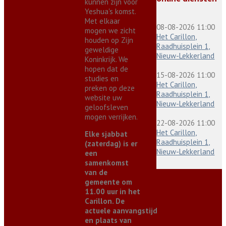
kunnen zijn voor
Yeshua's komst.
Met elkaar
08-08-2026 11:00
mogen we zicht
Het Carillon,
houden op Zijn
Raadhuisplein 1,
geweldige
Nieuw-Lekkerland
Koninkrijk. We
hopen dat de
15-08-2026 11:00
studies en
Het Carillon,
preken op deze
Raadhuisplein 1,
website uw
Nieuw-Lekkerland
geloofsleven
mogen verrijken.
22-08-2026 11:00
Het Carillon,
Elke sjabbat
Raadhuisplein 1,
(zaterdag) is er
Nieuw-Lekkerland
een
samenkomst
van de
gemeente om
11.00 uur in het
Carillon. De
actuele aanvangstijd
en plaats van