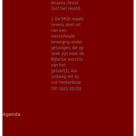
Jesjoea /Jezus
Zelf het Hoofd.
2. De MGN maakt
tevens deel uit
van een
wereldwijde
beweging onder
gelovigen, die op
zoek zijn naar de
Bijbelse wortels
van het
geloof(1). Als
zodanig wil zij
ook herkenbaar
zijn.
lees verder
Agenda