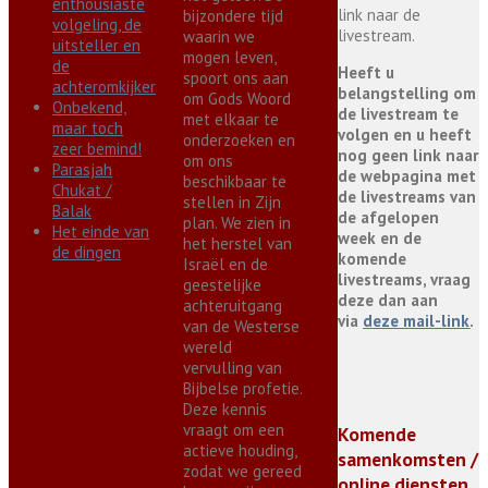
enthousiaste
link naar de
bijzondere tijd
volgeling, de
livestream.
waarin we
uitsteller en
mogen leven,
de
Heeft u
spoort ons aan
achteromkijker
belangstelling om
om Gods Woord
Onbekend,
de livestream te
met elkaar te
maar toch
volgen en u heeft
onderzoeken en
zeer bemind!
nog geen link naar
om ons
Parasjah
de webpagina met
beschikbaar te
Chukat /
de livestreams van
stellen in Zijn
Balak
de afgelopen
plan. We zien in
Het einde van
week en de
het herstel van
de dingen
komende
Israël en de
livestreams, vraag
geestelijke
deze dan aan
achteruitgang
via
deze mail-link
.
van de Westerse
wereld
vervulling van
Bijbelse profetie.
Deze kennis
vraagt om een
Komende
actieve houding,
samenkomsten /
zodat we gereed
online diensten