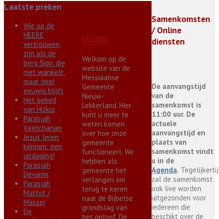
Laatste preken
Samenkomsten
Wie op de
/ Online
HEERE
Home
diensten
vertrouwen,
zijn als de
Welkom op de
berg Sion, die
website van de
niet wankelt,
Messiaanse
maar voor
De aanvangstijd
Gemeente
eeuwig blijft
van de
Nieuw-
Het gebed
samenkomst is
Lekkerland. Hier
van Hizkia
11:00 uur. De
kunt u meer te
Parasjah
actuele
weten komen
Va'etchanan
aanvangstijd en
over hoe onze
Jezus leren
plaats van
gemeente
kennen: een
samenkomst vindt
functioneert. We
uitdaging!
u in de
hebben als
Parasjah
Agenda
.
Tegelijkerti
gemeente het
Devarim
zal de samenkomst
verlangen om
Parasjah
ook live worden
terug te keren
Mattot /
uitgezonden voor
naar de Bijbelse
Massei
iedereen die
grondslag van
De
beschikt over de
het geloof. De