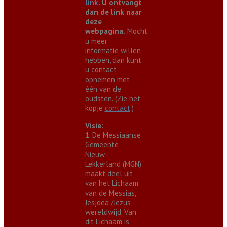
link
. U ontvangt
dan de link naar
deze
webpagina.
Mocht
u meer
informatie willen
hebben, dan kunt
u contact
opnemen met
één van de
oudsten. (Zie het
kopje '
contact
')
Visie:
1. De Messiaanse
Gemeente
Nieuw-
Lekkerland (MGN)
maakt deel uit
van het Lichaam
van de Messias,
Jesjoea /Jezus,
wereldwijd. Van
dit Lichaam is